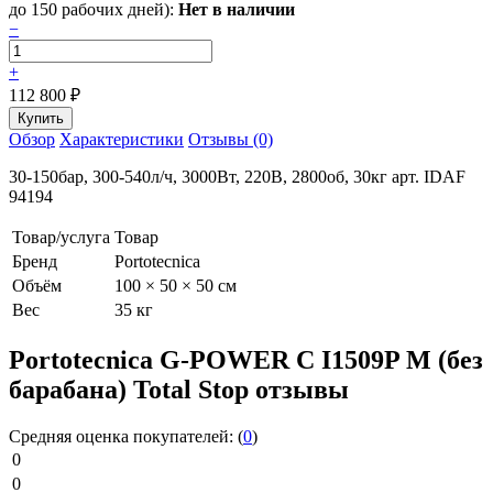
до 150 рабочих дней):
Нет в наличии
−
+
112 800
₽
Обзор
Характеристики
Отзывы (0)
30-150бар, 300-540л/ч, 3000Вт, 220В, 2800об, 30кг арт. IDAF
94194
Товар/услуга
Товар
Бренд
Portotecnica
Объём
100 × 50 × 50 см
Вес
35 кг
Portotecnica G-POWER C I1509P M (без
барабана) Total Stop отзывы
Средняя оценка покупателей:
(
0
)
0
0