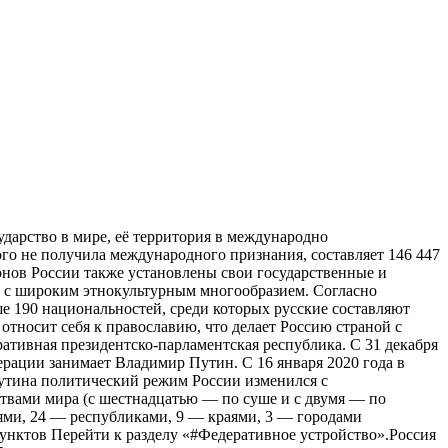
ударство в мире, её территория в международно
ого не получила международного признания, составляет 146 447
ионов России также установлены свои государственные и
 с широким этнокультурным многообразием. Согласно
ше 190 национальностей, среди которых русские составляют
относит себя к православию, что делает Россию страной с
тивная президентско-парламентская республика. С 31 декабря
рации занимает Владимир Путин. C 16 января 2020 года в
утина политический режим России изменился с
ствами мира (с шестнадцатью — по суше и с двумя — по
тями, 24 — республиками, 9 — краями, 3 — городами
унктов Перейти к разделу «#Федеративное устройство».Россия