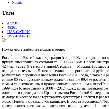
Nilfisk
Теги
43358
48361
USZ-CAT-010
USZ-CAT-011
Пожалуйста выберите подкатегорию.
Росси́я, или Росси́йская Федера́ция (сокр. РФ), — государств
признанныхграницах составляет 17 098 246 км². Население стр
424 чел. (2023; 9-е место в мире).Столица — Москва. Государ
официальные языки. Денежная единица — российский рубль, о
результатам переписей населения России 2010 года, а также К
свыше 80 %, а русским языком владеют свыше 99,4 % россиян. Б
самым многочисленным православным населением в миреПерейт
1999 года (с перерывом в 2008—2012 годах, когда президенто
должности председателя Правительства Российской Федераци
демократического на авторитарную диктатуру Перейти к раздел
морю)Перейти к разделу «#Границы». В состав Российской Фед
федерального значения, 4 — автономными округами и 1 — авто