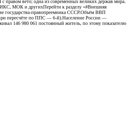
 с правом вето; одна из современных великих держав мира.
РИКС, МОК и другихПерейти к разделу «#Внешняя
стве государства-правопреемника СССР.Объём ВВП
 (при пересчёте по ППС — 6-й).Население России —
живал 146 980 061 постоянный житель, по этому показателю