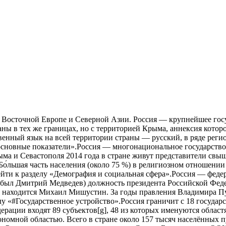
о в Восточной Европе и Северной Азии. Россия — крупнейшее гос
аны в тех же границах, но с территорией Крыма, аннексия котор
ственный язык на всей территории страны — русский, в ряде рег
сновные показатели».Россия — многонациональное государство
рыма и Севастополя 2014 года в стране живут представители свы
о́льшая часть населения (около 75 %) в религиозном отношении 
и к разделу «Демография и социальная сфера».Россия — федера
м был Дмитрий Медведев) должность президента Российской Феде
и находится Михаил Мишустин. За годы правления Владимира П
у «#Государственное устройство».Россия граничит с 18 государ
ерации входят 89 субъектов[g], 48 из которых именуются облас
номной областью. Всего в стране около 157 тысяч населённых п