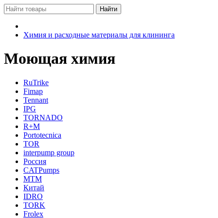
Химия и расходные материалы для клининга
Моющая химия
RuTrike
Fimap
Tennant
IPG
TORNADO
R+M
Portotecnica
TOR
interpump group
Россия
CATPumps
MTM
Китай
IDRO
TORK
Frolex