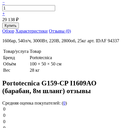
−
+
29 138
₽
Обзор
Характеристики
Отзывы (0)
160бар, 540л/ч, 3000Вт, 220В, 2800об, 25кг арт. IDAF 94337
Товар/услуга
Товар
Бренд
Portotecnica
Объём
100 × 50 × 50 см
Вес
28 кг
Portotecnica G159-CP I1609AO
(барабан, 8м шланг) отзывы
Средняя оценка покупателей:
(
0
)
0
0
0
0