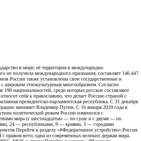
ударство в мире, её территория в международно
ого не получила международного признания, составляет 146 447
ионов России также установлены свои государственные и
 с широким этнокультурным многообразием. Согласно
ше 190 национальностей, среди которых русские составляют
относит себя к православию, что делает Россию страной с
тивная президентско-парламентская республика. С 31 декабря
рации занимает Владимир Путин. C 16 января 2020 года в
утина политический режим России изменился с
ствами мира (с шестнадцатью — по суше и с двумя — по
тями, 24 — республиками, 9 — краями, 3 — городами
унктов Перейти к разделу «#Федеративное устройство».Россия
 с правом вето; одна из современных великих держав мира.