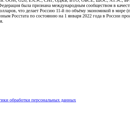
аций: ООН, G20, ЕАЭС, СНГ, ОДКБ, ВТО, ОБСЕ, ШОС, АТЭС, Б
я Федерация была признана международным сообществом в каче
долларов, что делает Россию 11-й по объёму экономикой в мире
ным Росстата по состоянию на 1 января 2022 года в России про
я.
тики обработки персональных данных