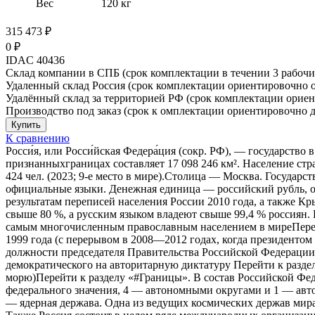
Вес
120 кг
315 473
₽
0
₽
IDAC 40436
Склад компании в СПБ (срок комплектации в течении 3 рабочи
Удаленный склад Россия (срок комплектации ориентировочно от
Удалённый склад за территорией РФ (срок комплектации ориент
Производство под заказ (срок к омплектации ориентировочно д
К сравнению
Росси́я, или Росси́йская Федера́ция (сокр. РФ), — государств
признанныхграницах составляет 17 098 246 км². Население стр
424 чел. (2023; 9-е место в мире).Столица — Москва. Государ
официальные языки. Денежная единица — российский рубль, о
результатам переписей населения России 2010 года, а также К
свыше 80 %, а русским языком владеют свыше 99,4 % россиян. Б
самым многочисленным православным населением в миреПерейт
1999 года (с перерывом в 2008—2012 годах, когда президенто
должности председателя Правительства Российской Федераци
демократического на авторитарную диктатуру Перейти к раздел
морю)Перейти к разделу «#Границы». В состав Российской Фед
федерального значения, 4 — автономными округами и 1 — авто
— ядерная держава. Одна из ведущих космических держав мира