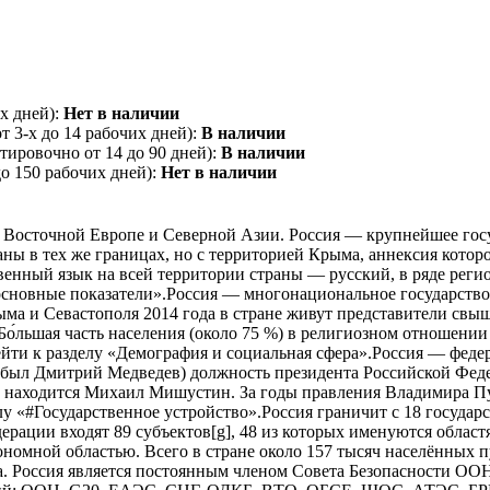
х дней):
Нет в наличии
 3-х до 14 рабочих дней):
В наличии
ировочно от 14 до 90 дней):
В наличии
о 150 рабочих дней):
Нет в наличии
о в Восточной Европе и Северной Азии. Россия — крупнейшее гос
аны в тех же границах, но с территорией Крыма, аннексия котор
ственный язык на всей территории страны — русский, в ряде рег
сновные показатели».Россия — многонациональное государство
рыма и Севастополя 2014 года в стране живут представители свы
о́льшая часть населения (около 75 %) в религиозном отношении 
и к разделу «Демография и социальная сфера».Россия — федера
м был Дмитрий Медведев) должность президента Российской Феде
и находится Михаил Мишустин. За годы правления Владимира П
у «#Государственное устройство».Россия граничит с 18 государ
ерации входят 89 субъектов[g], 48 из которых именуются облас
номной областью. Всего в стране около 157 тысяч населённых п
. Россия является постоянным членом Совета Безопасности ООН