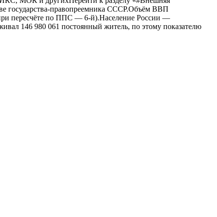
РИКС, МОК и другихПерейти к разделу «#Внешняя
стве государства-правопреемника СССР.Объём ВВП
 (при пересчёте по ППС — 6-й).Население России —
живал 146 980 061 постоянный житель, по этому показателю