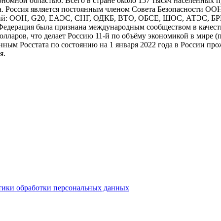
номной областью. Всего в стране около 157 тысяч населённых п
. Россия является постоянным членом Совета Безопасности ООН
аций: ООН, G20, ЕАЭС, СНГ, ОДКБ, ВТО, ОБСЕ, ШОС, АТЭС, Б
я Федерация была признана международным сообществом в каче
долларов, что делает Россию 11-й по объёму экономикой в мире
ным Росстата по состоянию на 1 января 2022 года в России про
я.
тики обработки персональных данных