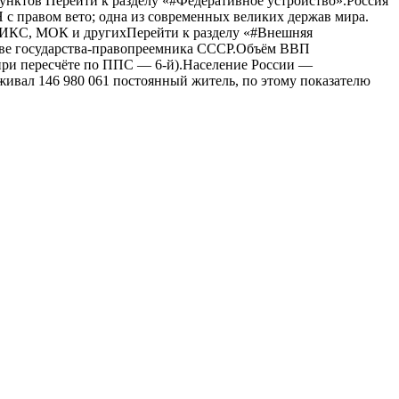
унктов Перейти к разделу «#Федеративное устройство».Россия
 с правом вето; одна из современных великих держав мира.
РИКС, МОК и другихПерейти к разделу «#Внешняя
стве государства-правопреемника СССР.Объём ВВП
 (при пересчёте по ППС — 6-й).Население России —
живал 146 980 061 постоянный житель, по этому показателю