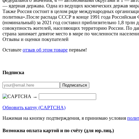
федерального значения, 4 — автономными округами и 1 — авто
— ядерная держава. Одна из ведущих космических держав мира
Также Россия состоит в целом ряде международных организ
политика».После распада СССР в конце 1991 года Российска
(номинальный) за 2021 год составил приблизительно 1,8 трлн 
совокупность жителей, населяющих территорию России. По дан
страна занимает девятое место в мире по численности населени
Отзывы и оценки покупателей
Оставьте
отзыв об этом товаре
первым!
Подписка
→
Обновить капчу (CAPTCHA)
Нажимая на кнопку подтверждения, я принимаю условия
поли
Возможна оплата картой и по счёту (для юр.лиц.)