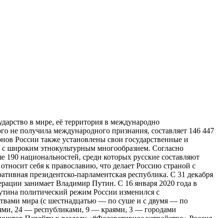
ударство в мире, её территория в международно
ого не получила международного признания, составляет 146 447
ионов России также установлены свои государственные и
 с широким этнокультурным многообразием. Согласно
ше 190 национальностей, среди которых русские составляют
относит себя к православию, что делает Россию страной с
тивная президентско-парламентская республика. С 31 декабря
рации занимает Владимир Путин. C 16 января 2020 года в
утина политический режим России изменился с
ствами мира (с шестнадцатью — по суше и с двумя — по
тями, 24 — республиками, 9 — краями, 3 — городами