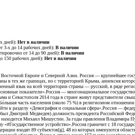
х дней):
Нет в наличии
 3-х до 14 рабочих дней):
В наличии
ировочно от 14 до 90 дней):
В наличии
о 150 рабочих дней):
Нет в наличии
о в Восточной Европе и Северной Азии. Россия — крупнейшее гос
аны в тех же границах, но с территорией Крыма, аннексия котор
ственный язык на всей территории страны — русский, в ряде рег
сновные показатели».Россия — многонациональное государство
рыма и Севастополя 2014 года в стране живут представители свы
о́льшая часть населения (около 75 %) в религиозном отношении 
и к разделу «Демография и социальная сфера».Россия — федера
м был Дмитрий Медведев) должность президента Российской Феде
и находится Михаил Мишустин. За годы правления Владимира П
у «#Государственное устройство».Россия граничит с 18 государ
ерации входят 89 субъектов[g], 48 из которых именуются облас