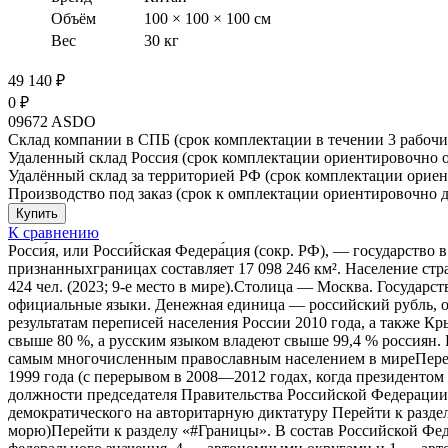
Объём
100 × 100 × 100 см
Вес
30 кг
49 140
₽
0
₽
09672 ASDO
Склад компании в СПБ (срок комплектации в течении 3 рабочи
Удаленный склад Россия (срок комплектации ориентировочно от
Удалённый склад за территорией РФ (срок комплектации ориент
Производство под заказ (срок к омплектации ориентировочно д
К сравнению
Росси́я, или Росси́йская Федера́ция (сокр. РФ), — государств
признанныхграницах составляет 17 098 246 км². Население стр
424 чел. (2023; 9-е место в мире).Столица — Москва. Государ
официальные языки. Денежная единица — российский рубль, о
результатам переписей населения России 2010 года, а также К
свыше 80 %, а русским языком владеют свыше 99,4 % россиян. Б
самым многочисленным православным населением в миреПерейт
1999 года (с перерывом в 2008—2012 годах, когда президенто
должности председателя Правительства Российской Федераци
демократического на авторитарную диктатуру Перейти к раздел
морю)Перейти к разделу «#Границы». В состав Российской Фед