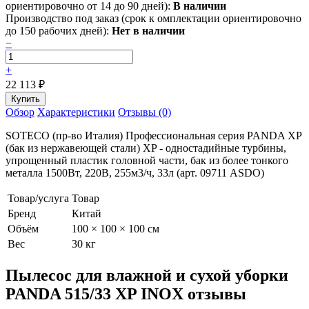
ориентировочно от 14 до 90 дней):
В наличии
Производство под заказ (срок к омплектации ориентировочно
до 150 рабочих дней):
Нет в наличии
−
+
22 113
₽
Обзор
Характеристики
Отзывы (0)
SOTECO (пр-во Италия) Профессиональная серия PANDA XP
(бак из нержавеющей стали) XP - одностадийные турбины,
упрощенный пластик головной части, бак из более тонкого
металла 1500Вт, 220В, 255м3/ч, 33л (арт. 09711 ASDO)
Товар/услуга
Товар
Бренд
Китай
Объём
100 × 100 × 100 см
Вес
30 кг
Пылесос для влажной и сухой уборки
PANDA 515/33 XP INOX отзывы