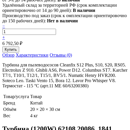
Удалённый склад за территорией РФ (срок комплектации
ориентировочно от 14 до 90 дней):
В наличии
Производство под заказ (срок к омплектации ориентировочно
до 150 рабочих дней):
Нет в наличии
−
+
6 792,50
₽
Обзор
Характеристики
Отзывы (0)
Турбина для пылеводососов Cleanfix S12 Plus, S10, S20, RS05.
Electrolux Z 910. Ghibli AS6, Power D12. Columbus ST7. Karcher
T7/1, T10/1, T12/1, T15/1, BV5/1. Numatic Henry HVR200.
Soteco Leo. Taski Vento 15, Bora 12. Lavor Pro Whisper V8.
Термостат - 115 °С (арт.11 ME 60/63200380)
Товар/услуга
Товар
Бренд
Китай
Объём
20 × 20 × 30 см
Вес
4 кг
Турбина (1200W) 62108.20086, 1841,