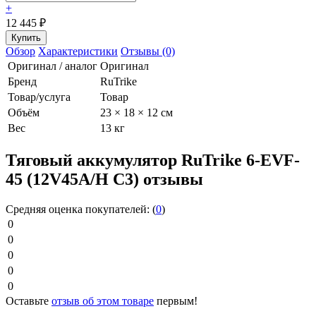
+
12 445
₽
Обзор
Характеристики
Отзывы (0)
Оригинал / аналог
Оригинал
Бренд
RuTrike
Товар/услуга
Товар
Объём
23 × 18 × 12 см
Вес
13 кг
Тяговый аккумулятор RuTrike 6-EVF-
45 (12V45A/H C3) отзывы
Средняя оценка покупателей:
(
0
)
0
0
0
0
0
Оставьте
отзыв об этом товаре
первым!