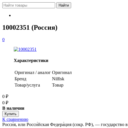
10002351 (Россия)
0
Характеристики
Оригинал / аналог
Оригинал
Бренд
Nilfisk
Товар/услуга
Товар
0
₽
0
₽
В наличии
К сравнению
Росси́я, или Росси́йская Федера́ция (сокр. РФ), — государств