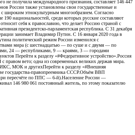
ого не получила международного признания, составляет 146 447
ионов России также установлены свои государственные и
 с широким этнокультурным многообразием. Согласно
ше 190 национальностей, среди которых русские составляют
относит себя к православию, что делает Россию страной с
тивная президентско-парламентская республика. С 31 декабря
рации занимает Владимир Путин. C 16 января 2020 года в
утина политический режим России изменился с
ствами мира (с шестнадцатью — по суше и с двумя — по
тями, 24 — республиками, 9 — краями, 3 — городами
унктов Перейти к разделу «#Федеративное устройство».Россия
 с правом вето; одна из современных великих держав мира.
РИКС, МОК и другихПерейти к разделу «#Внешняя
стве государства-правопреемника СССР.Объём ВВП
 (при пересчёте по ППС — 6-й).Население России —
живал 146 980 061 постоянный житель, по этому показателю