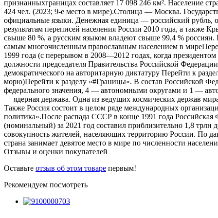
признанныхграницах составляет 17 098 246 км². Население стр
424 чел. (2023; 9-е место в мире).Столица — Москва. Государ
официальные языки. Денежная единица — российский рубль, о
результатам переписей населения России 2010 года, а также К
свыше 80 %, а русским языком владеют свыше 99,4 % россиян. Б
самым многочисленным православным населением в миреПерейт
1999 года (с перерывом в 2008—2012 годах, когда президенто
должности председателя Правительства Российской Федераци
демократического на авторитарную диктатуру Перейти к раздел
морю)Перейти к разделу «#Границы». В состав Российской Фед
федерального значения, 4 — автономными округами и 1 — авто
— ядерная держава. Одна из ведущих космических держав мира
Также Россия состоит в целом ряде международных организ
политика».После распада СССР в конце 1991 года Российска
(номинальный) за 2021 год составил приблизительно 1,8 трлн 
совокупность жителей, населяющих территорию России. По дан
страна занимает девятое место в мире по численности населени
Отзывы и оценки покупателей
Оставьте
отзыв об этом товаре
первым!
Рекомендуем посмотреть