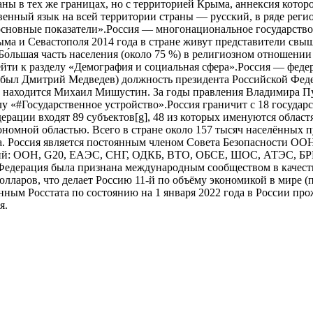
аны в тех же границах, но с территорией Крыма, аннексия котор
ственный язык на всей территории страны — русский, в ряде рег
сновные показатели».Россия — многонациональное государство
рыма и Севастополя 2014 года в стране живут представители свы
о́льшая часть населения (около 75 %) в религиозном отношении 
и к разделу «Демография и социальная сфера».Россия — федера
м был Дмитрий Медведев) должность президента Российской Феде
и находится Михаил Мишустин. За годы правления Владимира П
у «#Государственное устройство».Россия граничит с 18 государ
ерации входят 89 субъектов[g], 48 из которых именуются облас
номной областью. Всего в стране около 157 тысяч населённых п
. Россия является постоянным членом Совета Безопасности ООН
аций: ООН, G20, ЕАЭС, СНГ, ОДКБ, ВТО, ОБСЕ, ШОС, АТЭС, Б
я Федерация была признана международным сообществом в каче
долларов, что делает Россию 11-й по объёму экономикой в мире
ным Росстата по состоянию на 1 января 2022 года в России про
я.