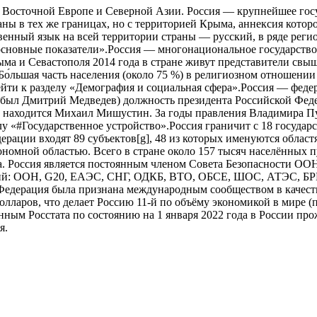
о в Восточной Европе и Северной Азии. Россия — крупнейшее гос
аны в тех же границах, но с территорией Крыма, аннексия котор
ственный язык на всей территории страны — русский, в ряде рег
сновные показатели».Россия — многонациональное государство
рыма и Севастополя 2014 года в стране живут представители свы
о́льшая часть населения (около 75 %) в религиозном отношении 
и к разделу «Демография и социальная сфера».Россия — федера
м был Дмитрий Медведев) должность президента Российской Феде
и находится Михаил Мишустин. За годы правления Владимира П
у «#Государственное устройство».Россия граничит с 18 государ
ерации входят 89 субъектов[g], 48 из которых именуются облас
номной областью. Всего в стране около 157 тысяч населённых п
. Россия является постоянным членом Совета Безопасности ООН
аций: ООН, G20, ЕАЭС, СНГ, ОДКБ, ВТО, ОБСЕ, ШОС, АТЭС, Б
я Федерация была признана международным сообществом в каче
долларов, что делает Россию 11-й по объёму экономикой в мире
ным Росстата по состоянию на 1 января 2022 года в России про
я.