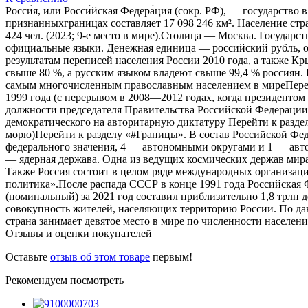
Росси́я, или Росси́йская Федера́ция (сокр. РФ), — государств
признанныхграницах составляет 17 098 246 км². Население стр
424 чел. (2023; 9-е место в мире).Столица — Москва. Государ
официальные языки. Денежная единица — российский рубль, о
результатам переписей населения России 2010 года, а также К
свыше 80 %, а русским языком владеют свыше 99,4 % россиян. Б
самым многочисленным православным населением в миреПерейт
1999 года (с перерывом в 2008—2012 годах, когда президенто
должности председателя Правительства Российской Федераци
демократического на авторитарную диктатуру Перейти к раздел
морю)Перейти к разделу «#Границы». В состав Российской Фед
федерального значения, 4 — автономными округами и 1 — авто
— ядерная держава. Одна из ведущих космических держав мира
Также Россия состоит в целом ряде международных организ
политика».После распада СССР в конце 1991 года Российска
(номинальный) за 2021 год составил приблизительно 1,8 трлн 
совокупность жителей, населяющих территорию России. По дан
страна занимает девятое место в мире по численности населени
Отзывы и оценки покупателей
Оставьте
отзыв об этом товаре
первым!
Рекомендуем посмотреть