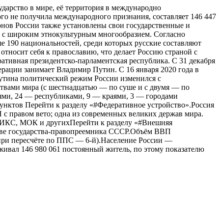
ударство в мире, её территория в международно
ого не получила международного признания, составляет 146 447
ионов России также установлены свои государственные и
 с широким этнокультурным многообразием. Согласно
ше 190 национальностей, среди которых русские составляют
относит себя к православию, что делает Россию страной с
тивная президентско-парламентская республика. С 31 декабря
рации занимает Владимир Путин. C 16 января 2020 года в
утина политический режим России изменился с
ствами мира (с шестнадцатью — по суше и с двумя — по
тями, 24 — республиками, 9 — краями, 3 — городами
унктов Перейти к разделу «#Федеративное устройство».Россия
 с правом вето; одна из современных великих держав мира.
РИКС, МОК и другихПерейти к разделу «#Внешняя
стве государства-правопреемника СССР.Объём ВВП
 (при пересчёте по ППС — 6-й).Население России —
живал 146 980 061 постоянный житель, по этому показателю