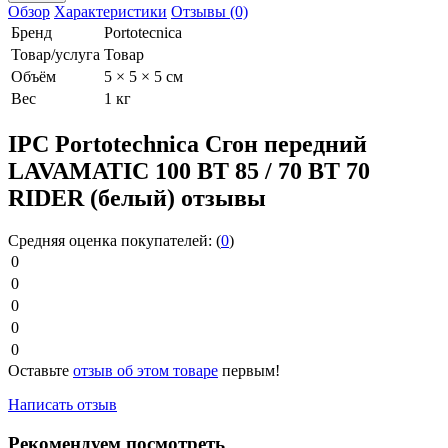
Обзор
Характеристики
Отзывы (0)
Бренд
Portotecnica
Товар/услуга
Товар
Объём
5 × 5 × 5 см
Вес
1 кг
IPC Portotechnica Сгон передний
LAVAMATIC 100 ВТ 85 / 70 ВТ 70
RIDER (белый) отзывы
Средняя оценка покупателей:
(
0
)
0
0
0
0
0
Оставьте
отзыв об этом товаре
первым!
Написать отзыв
Рекомендуем посмотреть