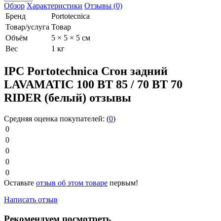
Обзор
Характеристики
Отзывы (0)
Бренд
Portotecnica
Товар/услуга
Товар
Объём
5 × 5 × 5 см
Вес
1 кг
IPC Portotechnica Сгон задний
LAVAMATIC 100 ВТ 85 / 70 ВТ 70
RIDER (белый) отзывы
Средняя оценка покупателей:
(
0
)
0
0
0
0
0
Оставьте
отзыв об этом товаре
первым!
Написать отзыв
Рекомендуем посмотреть