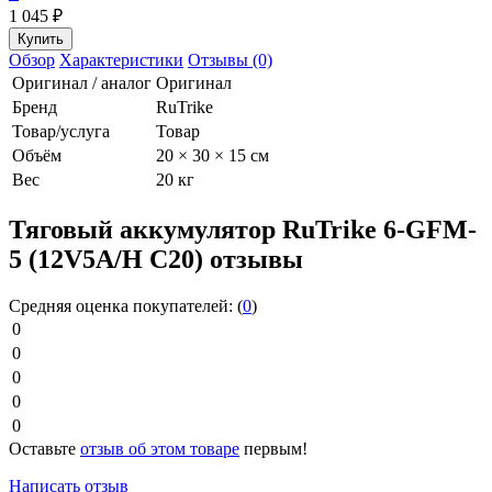
1 045
₽
Обзор
Характеристики
Отзывы (0)
Оригинал / аналог
Оригинал
Бренд
RuTrike
Товар/услуга
Товар
Объём
20 × 30 × 15 см
Вес
20 кг
Тяговый аккумулятор RuTrike 6-GFM-
5 (12V5A/H C20) отзывы
Средняя оценка покупателей:
(
0
)
0
0
0
0
0
Оставьте
отзыв об этом товаре
первым!
Написать отзыв