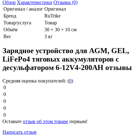
Обзор
Характеристики
Отзывы (0)
Оригинал / аналог
Оригинал
Бренд
RuTrike
Товар/услуга
Товар
Объём
30 × 30 × 10 см
Вес
3 кг
Зарядное устройство для AGM, GEL,
LiFePo4 тяговых аккумуляторов с
десульфатором 6-12V4-200AН отзывы
Средняя оценка покупателей:
(
0
)
0
0
0
0
0
Оставьте
отзыв об этом товаре
первым!
Написать отзыв