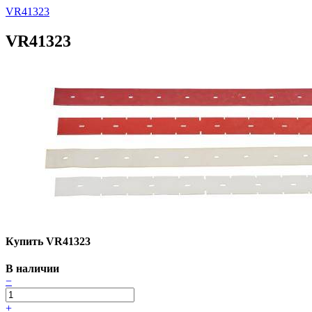
VR41323
VR41323
Купить VR41323
В наличии
−
+