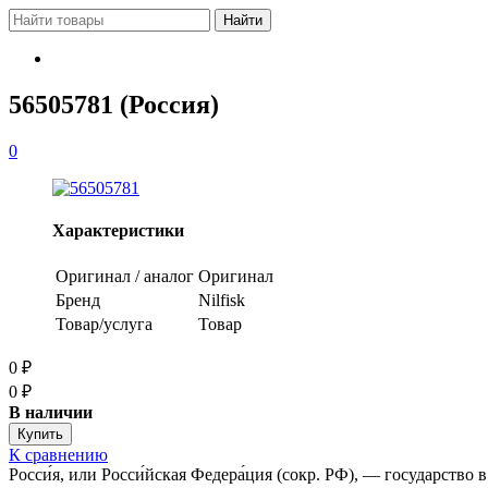
56505781 (Россия)
0
Характеристики
Оригинал / аналог
Оригинал
Бренд
Nilfisk
Товар/услуга
Товар
0
₽
0
₽
В наличии
К сравнению
Росси́я, или Росси́йская Федера́ция (сокр. РФ), — государств