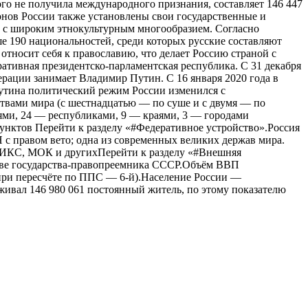
ого не получила международного признания, составляет 146 447
ионов России также установлены свои государственные и
 с широким этнокультурным многообразием. Согласно
ше 190 национальностей, среди которых русские составляют
относит себя к православию, что делает Россию страной с
тивная президентско-парламентская республика. С 31 декабря
рации занимает Владимир Путин. C 16 января 2020 года в
утина политический режим России изменился с
ствами мира (с шестнадцатью — по суше и с двумя — по
тями, 24 — республиками, 9 — краями, 3 — городами
унктов Перейти к разделу «#Федеративное устройство».Россия
 с правом вето; одна из современных великих держав мира.
РИКС, МОК и другихПерейти к разделу «#Внешняя
стве государства-правопреемника СССР.Объём ВВП
 (при пересчёте по ППС — 6-й).Население России —
живал 146 980 061 постоянный житель, по этому показателю