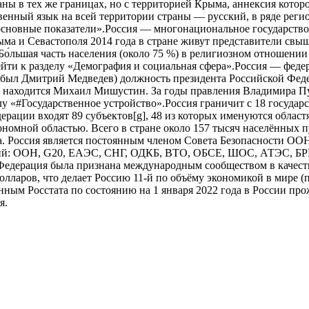
аны в тех же границах, но с территорией Крыма, аннексия котор
ственный язык на всей территории страны — русский, в ряде рег
сновные показатели».Россия — многонациональное государство
рыма и Севастополя 2014 года в стране живут представители свы
о́льшая часть населения (около 75 %) в религиозном отношении 
и к разделу «Демография и социальная сфера».Россия — федера
м был Дмитрий Медведев) должность президента Российской Феде
и находится Михаил Мишустин. За годы правления Владимира П
у «#Государственное устройство».Россия граничит с 18 государ
ерации входят 89 субъектов[g], 48 из которых именуются облас
номной областью. Всего в стране около 157 тысяч населённых п
. Россия является постоянным членом Совета Безопасности ООН
аций: ООН, G20, ЕАЭС, СНГ, ОДКБ, ВТО, ОБСЕ, ШОС, АТЭС, Б
я Федерация была признана международным сообществом в каче
долларов, что делает Россию 11-й по объёму экономикой в мире
ным Росстата по состоянию на 1 января 2022 года в России про
я.