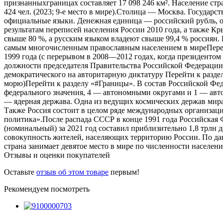
признанныхграницах составляет 17 098 246 км². Население стр
424 чел. (2023; 9-е место в мире).Столица — Москва. Государ
официальные языки. Денежная единица — российский рубль, о
результатам переписей населения России 2010 года, а также К
свыше 80 %, а русским языком владеют свыше 99,4 % россиян. Б
самым многочисленным православным населением в миреПерейт
1999 года (с перерывом в 2008—2012 годах, когда президенто
должности председателя Правительства Российской Федераци
демократического на авторитарную диктатуру Перейти к раздел
морю)Перейти к разделу «#Границы». В состав Российской Фед
федерального значения, 4 — автономными округами и 1 — авто
— ядерная держава. Одна из ведущих космических держав мира
Также Россия состоит в целом ряде международных организ
политика».После распада СССР в конце 1991 года Российска
(номинальный) за 2021 год составил приблизительно 1,8 трлн 
совокупность жителей, населяющих территорию России. По дан
страна занимает девятое место в мире по численности населени
Отзывы и оценки покупателей
Оставьте
отзыв об этом товаре
первым!
Рекомендуем посмотреть